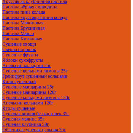
Хрустящая клубничная пастила
Пастила чёрная смородина
Пастила пина колада
Пастила хрустящая пина колада
Пастила Малиновая
Пастила Брусничная
Пастила Манго
Пастила Кизиловая
Сушеные овощи
Свекла порошок
Сушеные фрукты
Яблоки сухофрукты
Апельсин кольцами 25г
Сушеные кольцами лимоны 25г
Грейпфрут сушенный кольцами
Киви сушенный
Сушеные мандарины 25г
Сушеные мандарины 120г
Сушеные кольцами лимоны 120г
Апельсин кольцами 120г
Ягоды сушеные
Сушеная вишня без косточек 35г
Сушеная малина 35г
Сушеная клубника 50г
Облепиха сушеная цельная 35г