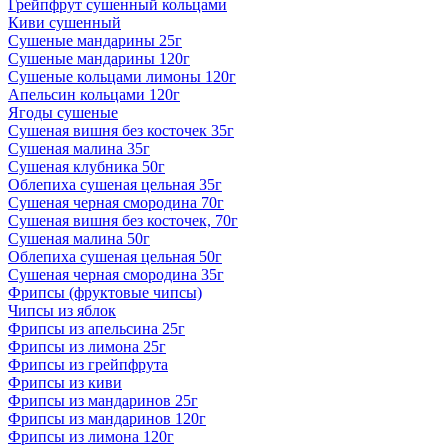
Грейпфрут сушенный кольцами
Киви сушенный
Сушеные мандарины 25г
Сушеные мандарины 120г
Сушеные кольцами лимоны 120г
Апельсин кольцами 120г
Ягоды сушеные
Сушеная вишня без косточек 35г
Сушеная малина 35г
Сушеная клубника 50г
Облепиха сушеная цельная 35г
Сушеная черная смородина 70г
Сушеная вишня без косточек, 70г
Сушеная малина 50г
Облепиха сушеная цельная 50г
Сушеная черная смородина 35г
Фрипсы (фруктовые чипсы)
Чипсы из яблок
Фрипсы из апельсина 25г
Фрипсы из лимона 25г
Фрипсы из грейпфрута
Фрипсы из киви
Фрипсы из мандаринов 25г
Фрипсы из мандаринов 120г
Фрипсы из лимона 120г