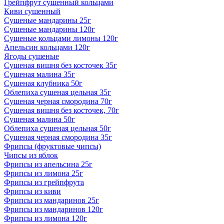
Грейпфрут сушенный кольцами
Киви сушенный
Сушеные мандарины 25г
Сушеные мандарины 120г
Сушеные кольцами лимоны 120г
Апельсин кольцами 120г
Ягоды сушеные
Сушеная вишня без косточек 35г
Сушеная малина 35г
Сушеная клубника 50г
Облепиха сушеная цельная 35г
Сушеная черная смородина 70г
Сушеная вишня без косточек, 70г
Сушеная малина 50г
Облепиха сушеная цельная 50г
Сушеная черная смородина 35г
Фрипсы (фруктовые чипсы)
Чипсы из яблок
Фрипсы из апельсина 25г
Фрипсы из лимона 25г
Фрипсы из грейпфрута
Фрипсы из киви
Фрипсы из мандаринов 25г
Фрипсы из мандаринов 120г
Фрипсы из лимона 120г