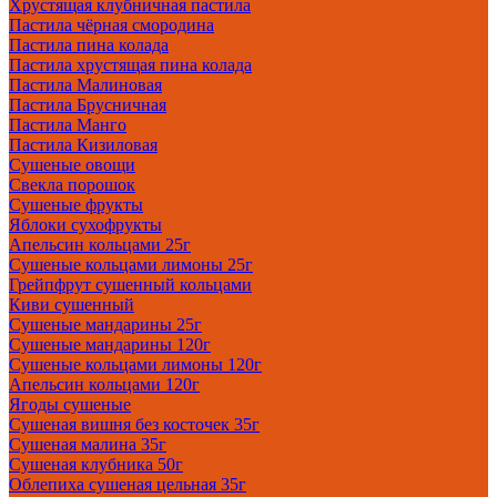
Хрустящая клубничная пастила
Пастила чёрная смородина
Пастила пина колада
Пастила хрустящая пина колада
Пастила Малиновая
Пастила Брусничная
Пастила Манго
Пастила Кизиловая
Сушеные овощи
Свекла порошок
Сушеные фрукты
Яблоки сухофрукты
Апельсин кольцами 25г
Сушеные кольцами лимоны 25г
Грейпфрут сушенный кольцами
Киви сушенный
Сушеные мандарины 25г
Сушеные мандарины 120г
Сушеные кольцами лимоны 120г
Апельсин кольцами 120г
Ягоды сушеные
Сушеная вишня без косточек 35г
Сушеная малина 35г
Сушеная клубника 50г
Облепиха сушеная цельная 35г