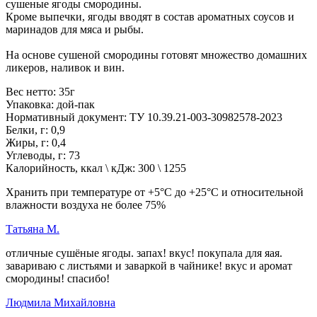
сушеные ягоды смородины.
Кроме выпечки, ягоды вводят в состав ароматных соусов и
маринадов для мяса и рыбы.
На основе сушеной смородины готовят множество домашних
ликеров, наливок и вин.
Вес нетто: 35г
Упаковка: дой-пак
Нормативный документ: ТУ 10.39.21-003-30982578-2023
Белки, г: 0,9
Жиры, г: 0,4
Углеводы, г: 73
Калорийность, ккал \ кДж: 300 \ 1255
Хранить при температуре от +5°С до +25°С и относительной
влажности воздуха не более 75%
Татьяна М.
отличные сушёные ягоды. запах! вкус! покупала для яая.
завариваю с листьями и заваркой в чайнике! вкус и аромат
смородины! спасибо!
Людмила Михайловна