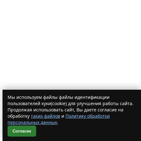
Мы используем файлы файлы идентификации
Частозадаваемые вопросы
пользователей куки(cookie) для улучшения работы сайта.
Продолжая использовать сайт, Вы даете согласие на
Сушите сами или только фасуете?
обработку
таких файлов
и
Политику обработки
Откуда сырье?
персональных данных
.
Как обрабатывается сырье перед сушкой?
Морковь точно без соли?
Согласен
Сколько сахара добавляете при сушке?
Какой может быть минимальный заказ?