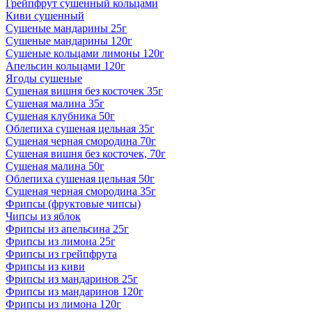
Грейпфрут сушенный кольцами
Киви сушенный
Сушеные мандарины 25г
Сушеные мандарины 120г
Сушеные кольцами лимоны 120г
Апельсин кольцами 120г
Ягоды сушеные
Сушеная вишня без косточек 35г
Сушеная малина 35г
Сушеная клубника 50г
Облепиха сушеная цельная 35г
Сушеная черная смородина 70г
Сушеная вишня без косточек, 70г
Сушеная малина 50г
Облепиха сушеная цельная 50г
Сушеная черная смородина 35г
Фрипсы (фруктовые чипсы)
Чипсы из яблок
Фрипсы из апельсина 25г
Фрипсы из лимона 25г
Фрипсы из грейпфрута
Фрипсы из киви
Фрипсы из мандаринов 25г
Фрипсы из мандаринов 120г
Фрипсы из лимона 120г