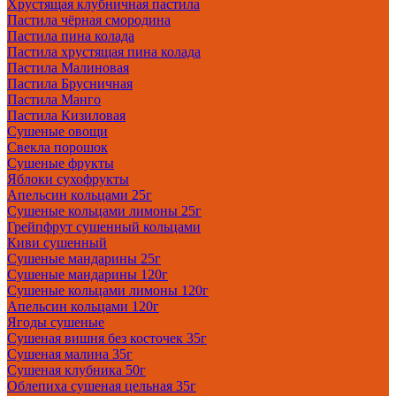
Хрустящая клубничная пастила
Пастила чёрная смородина
Пастила пина колада
Пастила хрустящая пина колада
Пастила Малиновая
Пастила Брусничная
Пастила Манго
Пастила Кизиловая
Сушеные овощи
Свекла порошок
Сушеные фрукты
Яблоки сухофрукты
Апельсин кольцами 25г
Сушеные кольцами лимоны 25г
Грейпфрут сушенный кольцами
Киви сушенный
Сушеные мандарины 25г
Сушеные мандарины 120г
Сушеные кольцами лимоны 120г
Апельсин кольцами 120г
Ягоды сушеные
Сушеная вишня без косточек 35г
Сушеная малина 35г
Сушеная клубника 50г
Облепиха сушеная цельная 35г